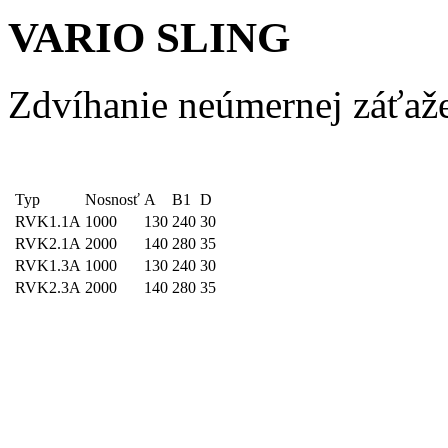
VARIO SLING
Zdvíhanie neúmernej záťaž
Typ
Nosnosť
A
B1
D
RVK1.1A
1000
130
240
30
RVK2.1A
2000
140
280
35
RVK1.3A
1000
130
240
30
RVK2.3A
2000
140
280
35