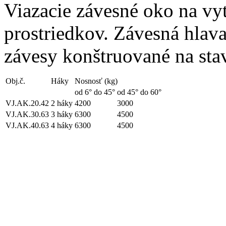
Viazacie závesné oko na vyt
prostriedkov. Závesná hlava
závesy konštruované na sta
Obj.č.
Háky
Nosnosť (kg)
od 6° do 45°
od 45° do 60°
VJ.AK.20.42
2 háky
4200
3000
VJ.AK.30.63
3 háky
6300
4500
VJ.AK.40.63
4 háky
6300
4500