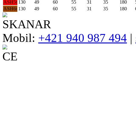
ASH5t
130
49
60
55
31
35
180
ASH6t
130
49
60
55
31
35
180
Mobil:
+421 940 987 494
|