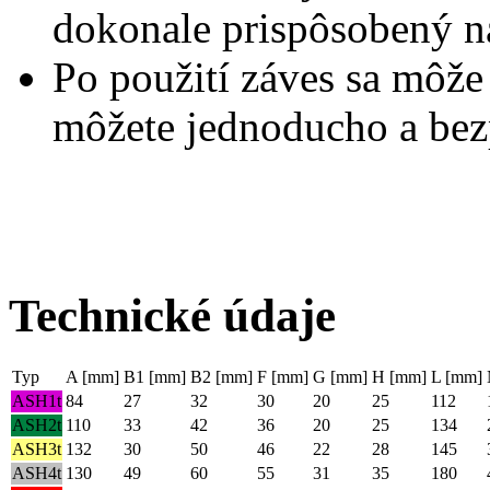
dokonale prispôsobený na
Po použití záves sa môže 
môžete jednoducho a bez
Technické údaje
Typ
A [mm]
B1 [mm]
B2 [mm]
F [mm]
G [mm]
H [mm]
L [mm]
ASH1t
84
27
32
30
20
25
112
ASH2t
110
33
42
36
20
25
134
ASH3t
132
30
50
46
22
28
145
ASH4t
130
49
60
55
31
35
180