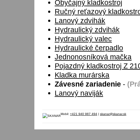
Obyčajný kladkostroj
Ručný reťazový kladkostro
Lanový zdvihák
Hydraulický zdvihák
Hydraulický valec
Hydraulické čerpadlo
Jednonosníková mačka
Pojazdný kladkostroj Z 21
Kladka murárska
Závesné zariadenie
-
(Pr
Lanový naviják
Mobil:
+421 940 987 494
|
skanar@skanar.sk