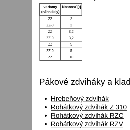
varianty
Nosnosť [t]
(náhr.diely)
ZZ
2
ZZ-0
2
ZZ
3,2
ZZ-0
3,2
ZZ
5
ZZ-0
5
ZZ
10
Pákové zdviháky a klad
Hrebeňový zdvihák
Rohátkový zdvihák Z 310
Rohátkový zdvihák RZC
Rohátkový zdvihák RZV